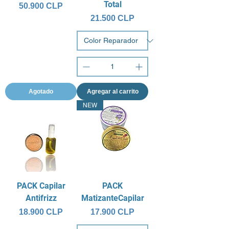
Total
Precio
50.900 CLP
Precio
21.500 CLP
Agotado
Agregar al carrito
NEW
PACK Capilar
PACK
Antifrizz
MatizanteCapilar
Precio
Precio
18.900 CLP
17.900 CLP