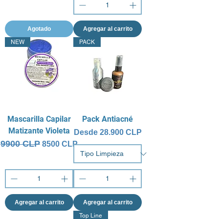
Agotado
Agregar al carrito
NEW
PACK
Mascarilla Capilar
Pack Antiacné
Matizante Violeta
Precio de oferta
Desde
28.900 CLP
9900 CLP
Precio
Precio de oferta
8500 CLP
Agregar al carrito
Agregar al carrito
Top Line