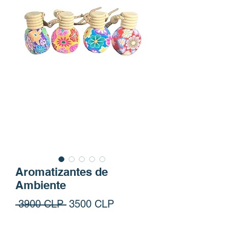
Aromatizantes de
Ambiente
Precio
Precio de oferta
 3900 CLP 
3500 CLP