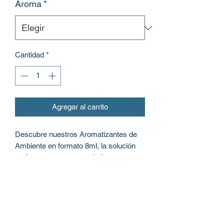
Aroma
*
Cantidad
*
Agregar al carrito
Descubre nuestros Aromatizantes de
Ambiente en formato 8ml, la solución
perfecta para mantener la frescura y
ambiente natural en tu auto, baño o
cualquier espacio. Nuestros productos
están elaborados con ingredientes
naturales cuidadosamente
seleccionados para brindarte una