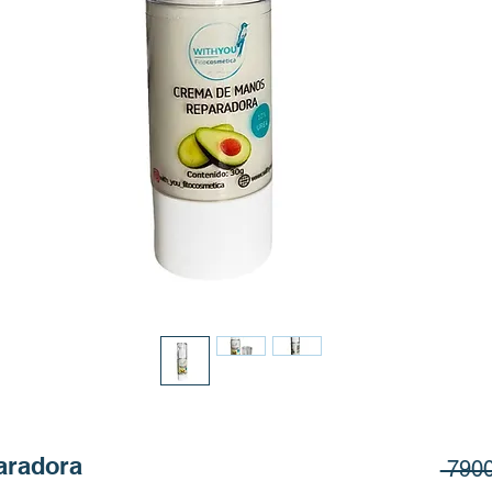
aradora
 790