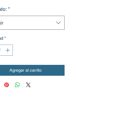
to:
*
ir
ad
*
Agregar al carrito