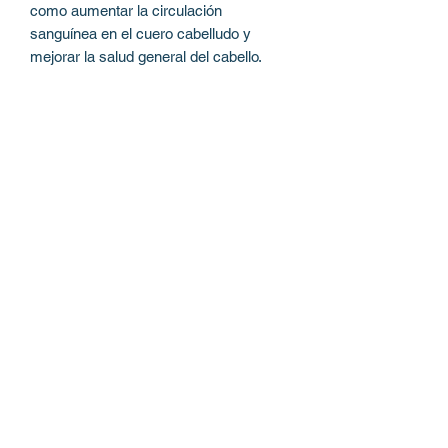
como aumentar la circulación
sanguínea en el cuero cabelludo y
mejorar la salud general del cabello.
Modo de uso:
1. Lava tu cabello con el champú
habitual y sécalo con una toalla para
eliminar el exceso de agua.
2. Agita bien el frasco del Elixir Capilar
para asegurarte de que los aceites
estén bien mezclados.
3. Aplica de 2 a 4 gotas del elixir en la
palma de tus manos, dependiendo de la
longitud y grosor de tu cabello.
4. Distribuye el producto uniformemente
sobre el cabello húmedo, evitando las
raíces si tienes el cabello graso.
5. Peina el cabello para asegurarte de
que el producto se distribuya de
manera uniforme.