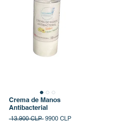
Crema de Manos
Antibacterial
Precio
Precio de oferta
 13.900 CLP 
9900 CLP