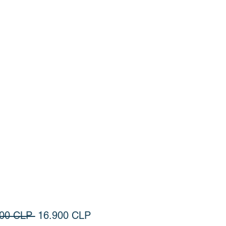
Precio
Precio de oferta
900 CLP 
16.900 CLP