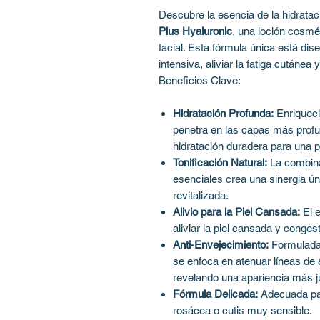
Descubre la esencia de la hidratac
Plus Hyaluronic
, una loción cosmé
facial. Esta fórmula única está dis
intensiva, aliviar la fatiga cutánea 
Beneficios Clave:
Hidratación Profunda:
Enriqueci
penetra en las capas más profu
hidratación duradera para una p
Tonificación Natural:
La combin
esenciales crea una sinergia úni
revitalizada.
Alivio para la Piel Cansada:
El e
aliviar la piel cansada y conges
Anti-Envejecimiento:
Formulada 
se enfoca en atenuar líneas de e
revelando una apariencia más ju
Fórmula Delicada:
Adecuada par
rosácea o cutis muy sensible.