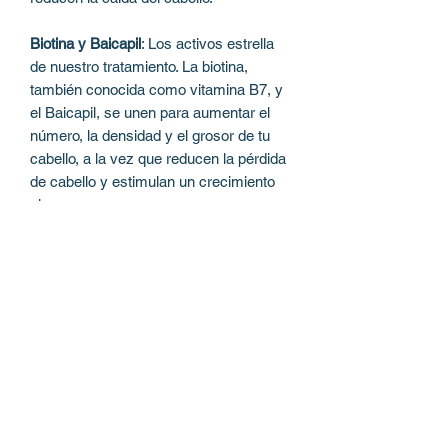
Biotina y Baicapil
: Los activos estrella
de nuestro tratamiento. La biotina,
también conocida como vitamina B7, y
el Baicapil, se unen para aumentar el
número, la densidad y el grosor de tu
cabello, a la vez que reducen la pérdida
de cabello y estimulan un crecimiento
vigoroso.
Modo de Uso:
Utiliza el Tratamiento Capilar Biotin Plus
de 2 a 3 veces por semana, después
del lavado con tu shampoo preferido.
Aplica el tratamiento desde la raíz hasta
las puntas, y realiza un suave masaje
para estimular la penetración de los
activos en el cuero cabelludo.
Deja actuar durante unos 15 minutos