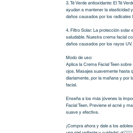
3. Té Verde antioxidante: El Té Ver
ayudan a mantener la elasticidad y b
daños causados por los radicales l
4. Filtro Solar: La protección solar
saludable. Nuestra crema facial cont
daños causados por los rayos UV.
Modo de uso:
Aplica la Crema Facial Teen sobre e
ojos. Masajea suavemente hasta 
diariamente, por la mañana y por l
facial.
Enseña a los más jóvenes la impor
Facial Teen. Previene el acné y ma
suave y efectiva.
¡Compra ahora y dale a los adoles
una piel radiante y cuidada! 🌿💆‍♂️✨